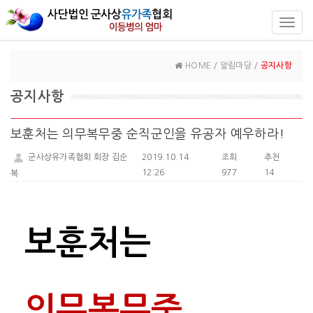
Toggl
navig
HOME / 알림마당 /
공지사항
공지사항
보훈처는 의무복무중 순직군인을 유공자 예우하라!
군사상유가족협회 회장 김순
2019.10.14
조회
추천
12:26
977
14
복
보훈처는
의무복무중